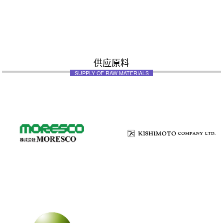
供应原料
SUPPLY OF RAW MATERIALS